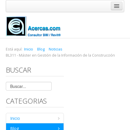
Inicio
Blog
Cursos
Software
Está aquí:
Inicio
Blog
Noticias
BL311 - Máster en Gestión de la Información de la Construcción
Enlaces
BUSCAR
Acercas
CATEGORIAS
Inicio
Blog