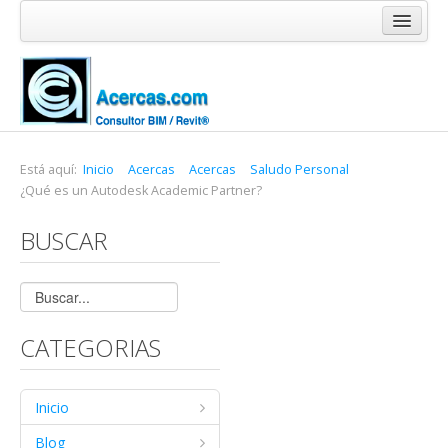
Inicio
Blog
Cursos
Software
Está aquí:
Inicio
Acercas
Acercas
Saludo Personal
¿Qué es un Autodesk Academic Partner?
Enlaces
BUSCAR
Acercas
CATEGORIAS
Inicio
Blog