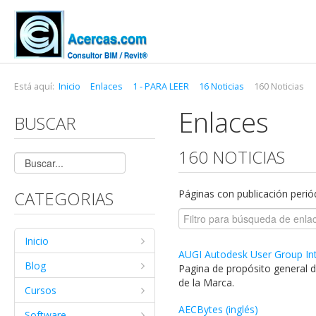
Está aquí:
Inicio
Enlaces
1 - PARA LEER
16 Noticias
160 Noticias
Enlaces
BUSCAR
160 NOTICIAS
CATEGORIAS
Páginas con publicación periód
Inicio
AUGI Autodesk User Group Inte
Blog
Pagina de propósito general 
de la Marca.
Cursos
AECBytes (inglés)
Software