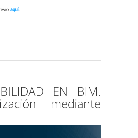
revio
aquí
.
IBILIDAD EN BIM.
ización mediante