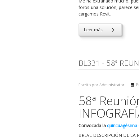
Me ha extrañado mucho, pues
foros una solución, parece se
cargamos Revit.
Leer más...
BL331 - 58ª REU
Escrito por Administrator
P
58ª Reunió
INFOGRAFÍ
Convocada la
quincuagésima o
BREVE DESCRIPCIÓN DE LA 